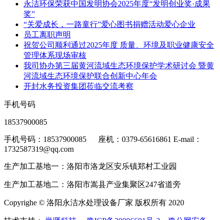
永洁环保荣获中国发明协会2025年度“发明创业奖·成果
奖”
“关爱成长，一路童行”爱心图书捐赠活动爱心企业
员工离职声明
祝贺公司顺利通过2025年度 质量、环境及职业健康安全
管理体系现场审核
我司协办第三届黄河流域生态环境保护学术研讨会 暨黄
河流域生态环境保护联合创新中心年会
开封水务投资集团莅临交流考察
手机号码
18537900085
手机号码：18537900085 座机：0379-65616861 E-mail：
1732587319@qq.com
生产加工基地一：洛阳市洛龙区安乐镇郑村工业园
生产加工基地二：洛阳市嵩县产业集聚区247省道旁
Copyrighe © 洛阳永洁水处理设备厂家 版权所有 2020