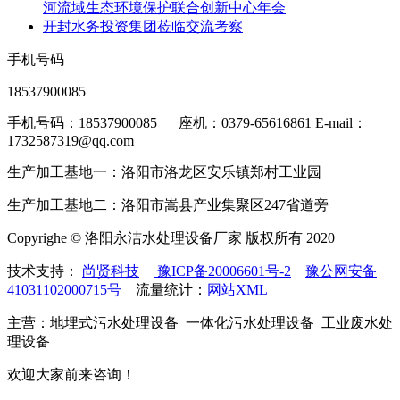
河流域生态环境保护联合创新中心年会
开封水务投资集团莅临交流考察
手机号码
18537900085
手机号码：18537900085 座机：0379-65616861 E-mail：
1732587319@qq.com
生产加工基地一：洛阳市洛龙区安乐镇郑村工业园
生产加工基地二：洛阳市嵩县产业集聚区247省道旁
Copyrighe © 洛阳永洁水处理设备厂家 版权所有 2020
技术支持：
尚贤科技
豫ICP备20006601号-2
豫公网安备
41031102000715号
流量统计：
网站XML
主营：地埋式污水处理设备_一体化污水处理设备_工业废水处
理设备
欢迎大家前来咨询！