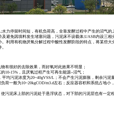
SS/L;水力停留时间短，有机负荷高，全靠发酵过程中产生的沼
及避免因填料发生堵塞问题，污泥床不设载体;UASB内设三
小。利用有机物厌氧分解过程中酸性发酵阶段的特点，将某些大
件。
物有很好的去除效果，而好氧对此效果不明显；
0-15%，且厌氧过程产生可再生能源--沼气；
平均污泥浓度为20~40gVSS/L；不会产生污泥膨胀，剩余污
为10~20kgCOD/m3.d左右；反应器容积和系统占地小，
使污泥床上部的污泥处于悬浮状态，对下部的污泥层也有一定