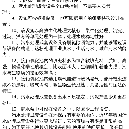
7、实际操作简便，售后维修方便；
8、污水处理成套设备全自动控制、不需要人员管
理；
9、设施可按标准制造、也可跟据用户的须要特殊设计布
置；
10、该设施以高效生化处理为核心，集生化处理、沉淀、
过滤、消毒等单元处理为一体，处理水质稳定性好；
11、污水处理成套设备具备脱氮除磷能力，并能够通过调
节设备的构造，达标处理工业废水，生活污水，城市污水的能
力；
12、接触氧化池内的填充料多为组合软填充料，质轻、高
强、物理化学性质稳定，比表面积大，生物膜附着能力强，污
水与生物膜的接触效率高；
13、接触氧化池内选用曝气器进行鼓风曝气，使纤维束连
续不断漂动，曝气均匀，微生物生长成熟，具备活性污泥法的
特征；
14、污水处理成套设备出水水质稳定，污泥产量少并更易
处理；
15、潜水泵中可设在设备之中，以减少工程投资。
污水处理成套设备在环保占有重要的地位，近些年我国污
水处理成套设备行业突飞猛进，它的市场占有率是非常的高
的，为了更好地使其机械设备能够 使用的時间更长，做好日