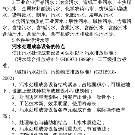
3.工业企业产品污水：冶金污水、造纸工业污水、主焦煤
气污水、金属材料酸洗污水、化学农药污水、纺织品印染废
水、染料废水、制革厂污水、化肥污水、发电站污水
4.含污染物质的工业废水：酸性污水、碱性污水、含氰污
水、含铬污水、含镉污水、含汞污水、含酚污水、含醛污水、
含油污水、含硫污水、含有机磷污水和放射性污水等。
5.各种生活污水等
污水处理成套设备的特点
使用污水处理成套设备可达标以下污水排放标准：
《污水综合排放标准》GB8978-1996的一二三级排放标
准。
《城镇污水处理厂污染物质排放标准》(GB18918-
2002）
1、污水处理成套设备结构紧凑，占地面积小，可埋进地
下，设施上部栽种花草或建设小型建筑物；
2、对周边环境无影响，污泥产出量少，噪音小；
3、工艺技术新、效果明显、使用寿命长；
4、污水处理成套设备各单元组成齐全，实际操作效率
高；
5、处理核心与辅助相结合，出水水质稳定；
6、污水处理成套设备选用重力流，节省能源；