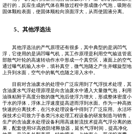
进行的，反应生成的气体在释放过程中形成微小气泡，吸附在
固体颗粒表面，使固体顺粒向浪面浮大，从而使固液分离。
5、其他浮选法
其他浮选法的产气原理还有很多，其中典型的是涡凹气
浮，它使用的是涡凹曝气机，其工作原理是利用空气输送管底
部散气叶轮的高速转动作水中形成一个真空区，液面上的空气
通过曝气机输入水中，填补真空，微气泡随之产生并螺旋型地
上升到水面，空气中的氧气也随之溶入水中。
目前对含油废水的处理中广泛应用到了气浮技术处理，其
含油废水气浮处理原理是向含油废水中通入大量微气泡，利用
油珠粘附于高度分散的微气泡后使浮力增大，形成整体密度小
于水的浮体，浮体上浮速度提高进而浮到水面。作为一种高效
快速的分离技术，在污水处理设备中得到了广泛应用。永洁环
保技术公司致力于各类污水处理工程设备的研发制造与销售，
生产的含油废水处理设备利用高速射流技术提高气浮分离的效
果，配套使用SF高效防堵释放器，延长气浮时间，提高净化