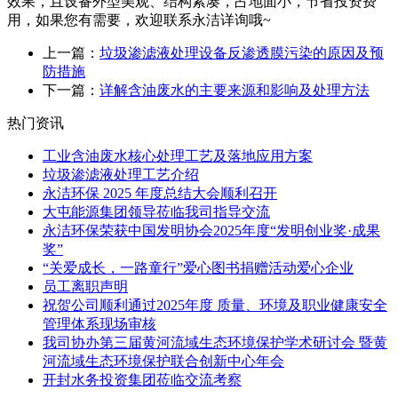
效果，且设备外型美观、结构紧凑，占地面小，节省投资费
用，如果您有需要，欢迎联系永洁详询哦~
上一篇：
垃圾渗滤液处理设备反渗透膜污染的原因及预
防措施
下一篇：
详解含油废水的主要来源和影响及处理方法
热门资讯
工业含油废水核心处理工艺及落地应用方案
垃圾渗滤液处理工艺介绍
永洁环保 2025 年度总结大会顺利召开
大屯能源集团领导莅临我司指导交流
永洁环保荣获中国发明协会2025年度“发明创业奖·成果
奖”
“关爱成长，一路童行”爱心图书捐赠活动爱心企业
员工离职声明
祝贺公司顺利通过2025年度 质量、环境及职业健康安全
管理体系现场审核
我司协办第三届黄河流域生态环境保护学术研讨会 暨黄
河流域生态环境保护联合创新中心年会
开封水务投资集团莅临交流考察